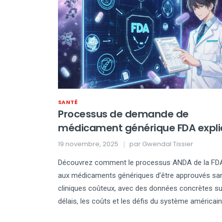
SANTÉ
Processus de demande de
médicament générique FDA expli
ANDA et équivalence thérapeuti
19 novembre, 2025
par
Gwendal Tissier
Découvrez comment le processus ANDA de la FD
aux médicaments génériques d’être approuvés sa
cliniques coûteux, avec des données concrètes su
délais, les coûts et les défis du système américain