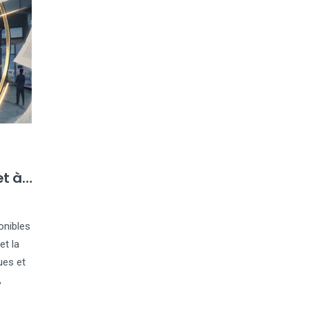
et à
onibles
et la
ues et
,