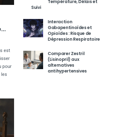
Température, Délais et
Suivi
Interaction
Gabapentinoïdes et
e
Opioïdes : Risque de
Dépression Respiratoire
s est
Comparer Zestril
isser
(Lisinopril) aux
alternatives
u pour
antihypertensives
 les