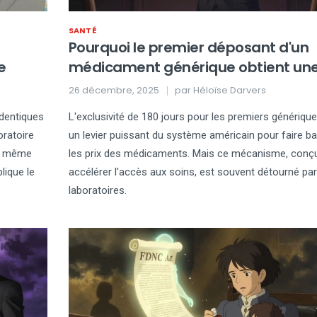
SANTÉ
Pourquoi le premier déposant d'un
e
médicament générique obtient un
exclusivité de 180 jours
26 décembre, 2025
par
Héloïse Darvers
dentiques
L'exclusivité de 180 jours pour les premiers générique
oratoire
un levier puissant du système américain pour faire ba
la même
les prix des médicaments. Mais ce mécanisme, conç
lique le
accélérer l'accès aux soins, est souvent détourné par
laboratoires.