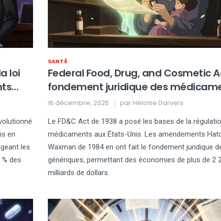
SANTÉ
 loi
Federal Food, Drug, and Cosmetic Ac
nts
fondement juridique des médicam
génériques aux États-Unis
16 décembre, 2025
par
Héloïse Darvers
olutionné
Le FD&C Act de 1938 a posé les bases de la régulati
is en
médicaments aux États-Unis. Les amendements Hat
égeant les
Waxman de 1984 en ont fait le fondement juridique d
0 % des
génériques, permettant des économies de plus de 2 
milliards de dollars.