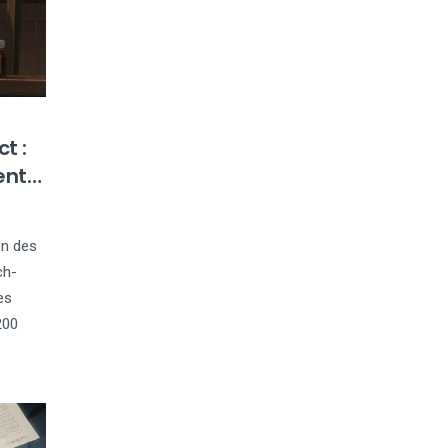
t :
ents
on des
ch-
es
200