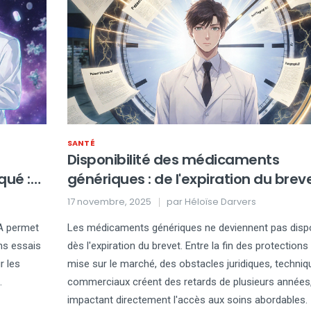
SANTÉ
Disponibilité des médicaments
qué :
génériques : de l'expiration du brev
que
la mise sur le marché
17 novembre, 2025
par
Héloïse Darvers
A permet
Les médicaments génériques ne deviennent pas disp
ns essais
dès l'expiration du brevet. Entre la fin des protections 
r les
mise sur le marché, des obstacles juridiques, techniq
.
commerciaux créent des retards de plusieurs années
impactant directement l'accès aux soins abordables.