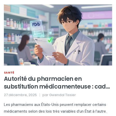
SANTÉ
Autorité du pharmacien en
substitution médicamenteuse : cadre
légal et portée de la pratique
27 décembre, 2025
par
Gwendal Tissier
Les pharmaciens aux États-Unis peuvent remplacer certains
médicaments selon des lois très variables d'un État à l'autre.