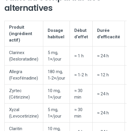
alternatives
Produit
Dosage
Début
Durée
(ingrédient
habituel
d’effet
d’efficacité
actif)
Clarinex
5 mg,
≈ 1 h
≈ 24 h
(Desloratadine)
1×/jour
Allegra
180 mg,
≈ 1‑2 h
≈ 12 h
(Fexofénadine)
1‑2×/jour
Zyrtec
10 mg,
≈ 30
≈ 24 h
(Cétirizine)
1×/jour
min
Xyzal
5 mg,
≈ 30
≈ 24 h
(Levocetirizine)
1×/jour
min
Claritin
10 mg,