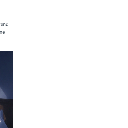
rend
une