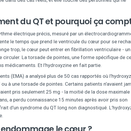
tée dans des cas réels, et elle touche des personnes qui ne
ment du QT et pourquoi ça compt
 rythme électrique précis, mesuré par un électrocardiogramm
sente le temps que prend le ventricule du cœur pour se recha
nge trop, le cœur peut entrer en fibrillation ventriculaire - un
circuler. La torsade de pointes, une forme spécifique de c
s médicaments. Et l’hydroxyzine en fait partie.
ts (EMA) a analysé plus de 50 cas rapportés où l’hydroxyz
 ou à une torsade de pointes. Certains patients n’avaient ja
aient pris seulement 25 mg - la moitié de la dose maximale
ns, a perdu connaissance 15 minutes après avoir pris son
ait d’un syndrome du QT long non diagnostiqué. L’hydroxy
e.
 endommage le cœur ?