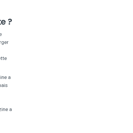
e ?
e
rger
ette
ine a
mais
zine a