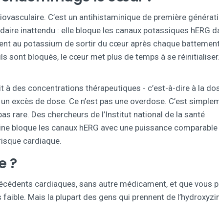
ovasculaire. C’est un antihistaminique de première générati
daire inattendu : elle bloque les canaux potassiques hERG 
tent au potassium de sortir du cœur après chaque battement
s sont bloqués, le cœur met plus de temps à se réinitialiser.
t à des concentrations thérapeutiques - c’est-à-dire à la do
 un excès de dose. Ce n’est pas une overdose. C’est simplem
 pas rare. Des chercheurs de l’Institut national de la santé
zine bloque les canaux hERG avec une puissance comparable
risque cardiaque.
e ?
ntécédents cardiaques, sans autre médicament, et que vous 
s faible. Mais la plupart des gens qui prennent de l’hydroxyzi