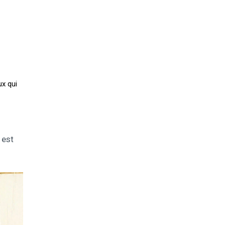
ux qui
 est