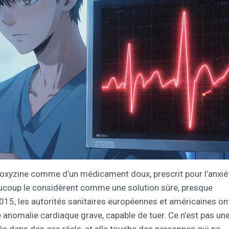
roxyzine comme d’un médicament doux, prescrit pour l’anxiét
ucoup le considèrent comme une solution sûre, presque
 2015, les autorités sanitaires européennes et américaines on
anomalie cardiaque grave, capable de tuer. Ce n’est pas un