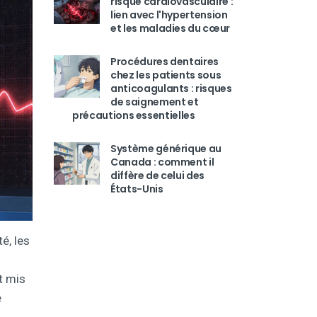
risque cardiovasculaire :
lien avec l'hypertension
et les maladies du cœur
Procédures dentaires
chez les patients sous
anticoagulants : risques
de saignement et
précautions essentielles
Système générique au
Canada : comment il
diffère de celui des
États-Unis
é, les
t mis
e