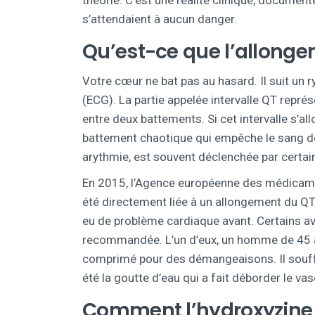
théorie. C’est une réalité clinique, documen
s’attendaient à aucun danger.
Qu’est-ce que l’allonge
Votre cœur ne bat pas au hasard. Il suit un
(ECG). La partie appelée intervalle QT repré
entre deux battements. Si cet intervalle s’allo
battement chaotique qui empêche le sang de 
arythmie, est souvent déclenchée par certain
En 2015, l’Agence européenne des médicamen
été directement liée à un allongement du QT
eu de problème cardiaque avant. Certains av
recommandée. L’un d’eux, un homme de 45 a
comprimé pour des démangeaisons. Il souffr
été la goutte d’eau qui a fait déborder le vas
Comment l’hydroxyzine