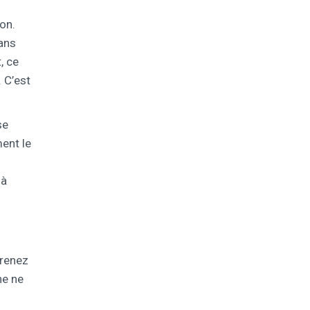
on.
dans
, ce
 C’est
se
ent le
 à
prenez
ne ne