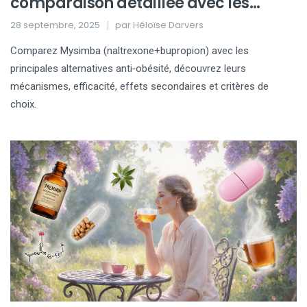
comparaison détaillée avec les
alternatives anti‑obésité
28 septembre, 2025
par
Héloïse Darvers
Comparez Mysimba (naltrexone+bupropion) avec les
principales alternatives anti‑obésité, découvrez leurs
mécanismes, efficacité, effets secondaires et critères de
choix.