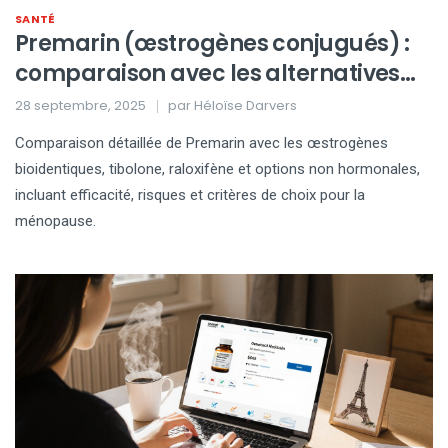
SANTÉ
Premarin (œstrogènes conjugués) :
comparaison avec les alternatives
hormonales et non hormonales
28 septembre, 2025
par
Héloïse Darvers
Comparaison détaillée de Premarin avec les œstrogènes
bioidentiques, tibolone, raloxifène et options non hormonales,
incluant efficacité, risques et critères de choix pour la
ménopause.