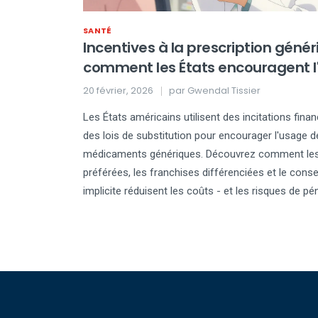
SANTÉ
Incentives à la prescription génér
comment les États encouragent l
des médicaments génériques
20 février, 2026
par
Gwendal Tissier
Les États américains utilisent des incitations finan
des lois de substitution pour encourager l'usage d
médicaments génériques. Découvrez comment les 
préférées, les franchises différenciées et le con
implicite réduisent les coûts - et les risques de pén