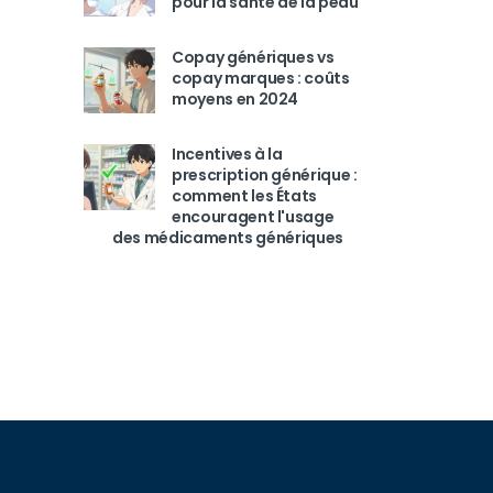
pour la santé de la peau
Copay génériques vs
copay marques : coûts
moyens en 2024
Incentives à la
prescription générique :
comment les États
encouragent l'usage
des médicaments génériques