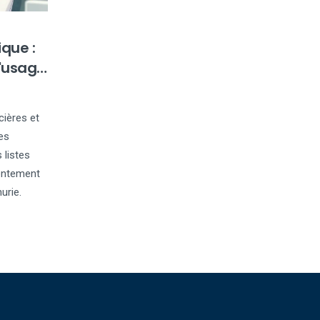
ique :
'usage
cières et
es
listes
sentement
urie.