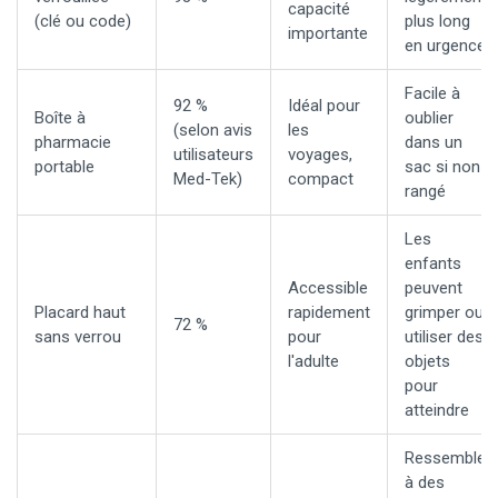
capacité
(clé ou code)
plus long
importante
en urgence
Facile à
92 %
Idéal pour
Boîte à
oublier
(selon avis
les
pharmacie
dans un
utilisateurs
voyages,
portable
sac si non
Med-Tek)
compact
rangé
Les
enfants
Accessible
peuvent
Placard haut
rapidement
grimper ou
72 %
sans verrou
pour
utiliser des
l'adulte
objets
pour
atteindre
Ressemble
à des