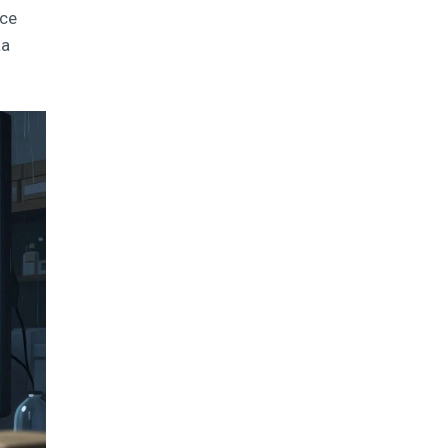
rce
La