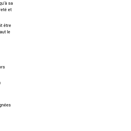
qu’à sa
reté et
t être
aut le
ors
u
ignées