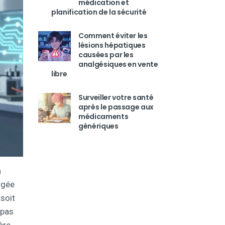
médication et
planification de la sécurité
Comment éviter les
lésions hépatiques
causées par les
analgésiques en vente
libre
Surveiller votre santé
après le passage aux
médicaments
génériques
a
rgée
 soit
 pas