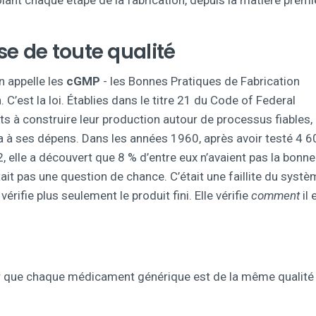
rôlant chaque étape de la fabrication, depuis la matière premi
se de toute qualité
n appelle les
cGMP
- les Bonnes Pratiques de Fabrication
’est la loi. Établies dans le titre 21 du Code of Federal
nts à construire leur production autour de processus fiables,
a à ses dépens. Dans les années 1960, après avoir testé 4 6
elle a découvert que 8 % d’entre eux n’avaient pas la bonn
tait pas une question de chance. C’était une faillite du systè
érifie plus seulement le produit fini. Elle vérifie
comment
il 
tir que chaque médicament générique est de la même qualité