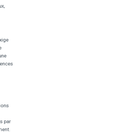
ux,
xige
e
une
gences
lions
s par
ment.