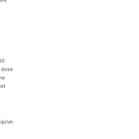
ère
00
e dose
me.
est
 qu’un