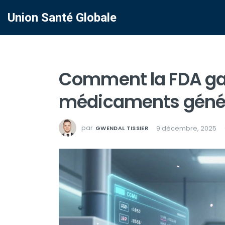
Union Santé Globale
Comment la FDA gara
médicaments généri
par
9 décembre, 2025
GWENDAL TISSIER