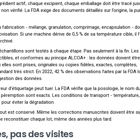
rédient actif, chaque excipient, chaque emballage doit être tracé jus
on vérifié. La FDA exige des documents détaillés sur l’origine, la pu
 fabrication - mélange, granulation, comprimage, encapsulation - doi
isation. Si une machine dérive de 0,5 % de sa température cible, il f
archivé.
échantillons sont testés à chaque étape. Pas seulement à la fin. Les
ctibles, et conformes au principe ALCOA+ : les données doivent être
 elles sont prises, originales ou copies fidèles, exactes, complètes,
andard très strict. En 2022, 42 % des observations faites par la FDA l
gestion des données.
reur d’étiquetage peut tuer. La FDA vérifie que la posologie, le nom d
 péremption sont exacts. Les conditions de transport - température,
 pour éviter la dégradation.
 Tout est conservé. Même les corrections manuscrites doivent être s
de reconstituer chaque lot, même des années plus tard.
s, pas des visites