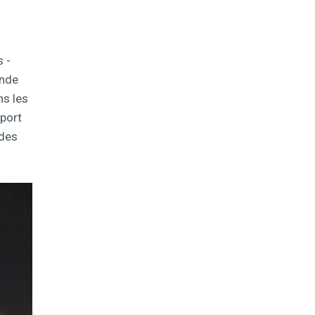
s -
onde
ns les
pport
 des