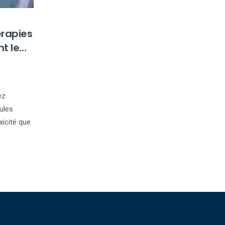
érapies
nt le
e
ez
lules
xicité que