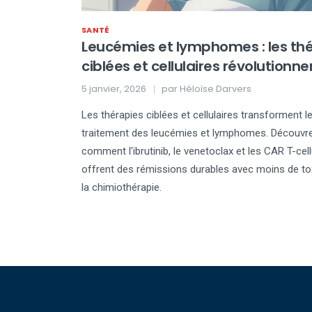
SANTÉ
Leucémies et lymphomes : les th
ciblées et cellulaires révolutionne
traitement
5 janvier, 2026
par
Héloïse Darvers
Les thérapies ciblées et cellulaires transforment l
traitement des leucémies et lymphomes. Découvr
comment l'ibrutinib, le venetoclax et les CAR T-cel
offrent des rémissions durables avec moins de to
la chimiothérapie.