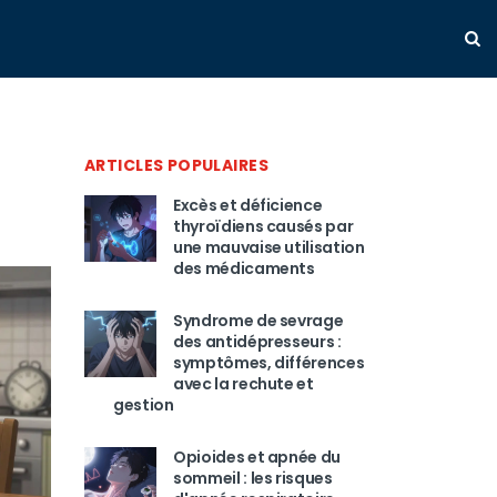
ARTICLES POPULAIRES
Excès et déficience
thyroïdiens causés par
une mauvaise utilisation
des médicaments
Syndrome de sevrage
des antidépresseurs :
symptômes, différences
avec la rechute et
gestion
Opioides et apnée du
sommeil : les risques