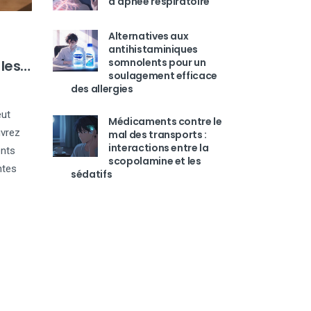
d'apnée respiratoire
Alternatives aux
antihistaminiques
somnolents pour un
les
soulagement efficace
des allergies
eut
Médicaments contre le
uvrez
mal des transports :
interactions entre la
ents
scopolamine et les
ntes
sédatifs