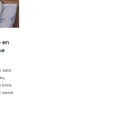
 en
se
e sans
eu,
es bons
e sauve