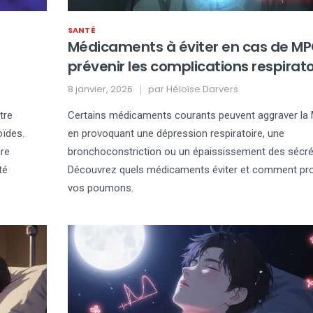
SANTÉ
Médicaments à éviter en cas de MP
prévenir les complications respirato
8 janvier, 2026
par
Héloïse Darvers
tre
Certains médicaments courants peuvent aggraver l
oïdes.
en provoquant une dépression respiratoire, une
re
bronchoconstriction ou un épaississement des sécré
té
Découvrez quels médicaments éviter et comment pr
vos poumons.