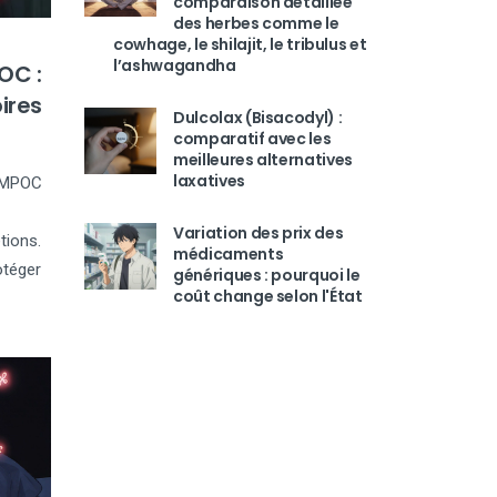
comparaison détaillée
des herbes comme le
cowhage, le shilajit, le tribulus et
l’ashwagandha
OC :
ires
Dulcolax (Bisacodyl) :
comparatif avec les
meilleures alternatives
laxatives
a MPOC
Variation des prix des
tions.
médicaments
otéger
génériques : pourquoi le
coût change selon l'État