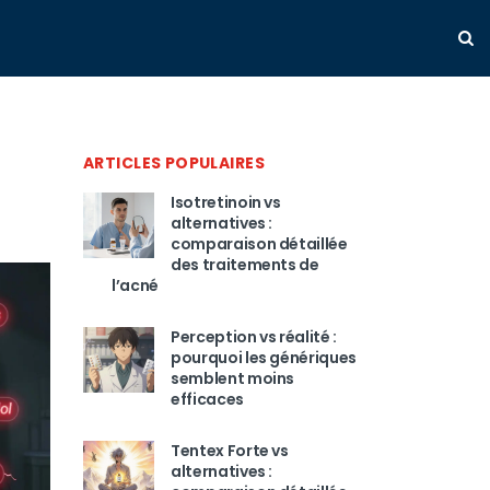
ARTICLES POPULAIRES
Isotretinoin vs
alternatives :
comparaison détaillée
des traitements de
l’acné
Perception vs réalité :
pourquoi les génériques
semblent moins
efficaces
Tentex Forte vs
alternatives :