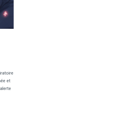
ratoire
née et
alerte