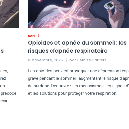
SANTÉ
Opioides et apnée du sommeil : les
es
risques d'apnée respiratoire
13 novembre, 2025
par
Héloïse Darvers
ïdes,
Les opioïdes peuvent provoquer une dépression respi
vrez
grave pendant le sommeil, augmentant le risque d'ap
non
de surdose. Découvrez les mécanismes, les signes d'
 précoce
et les solutions pour protéger votre respiration.
enir