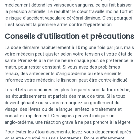
médicament détend les vaisseaux sanguins, ce qui fait baisser
la pression artérielle. Le résultat : le cœur travaille moins fort et
le risque d’accident vasculaire cérébral diminue. C’est pourquoi
il est souvent la première arme contre l’hypertension.
Conseils d’utilisation et précautions
La dose démarre habituellement à 10 mg une fois par jour, mais
votre médecin peut ajuster selon votre tension et votre état de
santé. Prenez‑le à la même heure chaque jour, de préférence le
matin, pour rester constant. Si vous avez des problèmes
rénaux, des antécédents d’angioœdème ou êtes enceinte,
informez votre médecin ; le lisinopril peut être contre‑indiqué.
Les effets secondaires les plus fréquents sont la toux sèche,
les étourdissements et parfois des maux de tête. Si la toux
devient gênante ou si vous remarquez un gonflement du
visage, des lèvres ou de la langue, arrêtez le traitement et
consultez rapidement. Ces signes peuvent indiquer un
angio‑œdème, une réaction grave à ne pas prendre à la légère.
Pour éviter les étourdissements, levez‑vous doucement après
vous être couché ou assis longtemps. Boire suffisamment