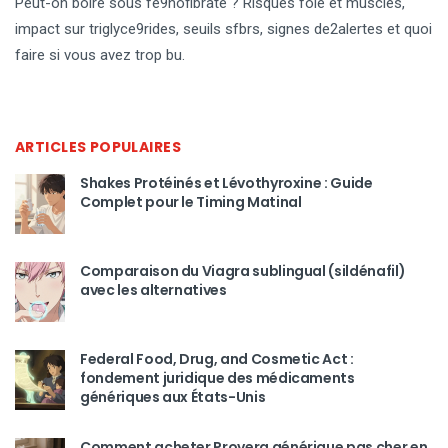
Peut-on boire sous fe9nofibrate ? Risques foie et muscles,
impact sur triglyce9rides, seuils sfbrs, signes de2alertes et quoi
faire si vous avez trop bu.
ARTICLES POPULAIRES
Shakes Protéinés et Lévothyroxine : Guide
Complet pour le Timing Matinal
Comparaison du Viagra sublingual (sildénafil)
avec les alternatives
Federal Food, Drug, and Cosmetic Act :
fondement juridique des médicaments
génériques aux États-Unis
Comment acheter Provera générique pas cher en