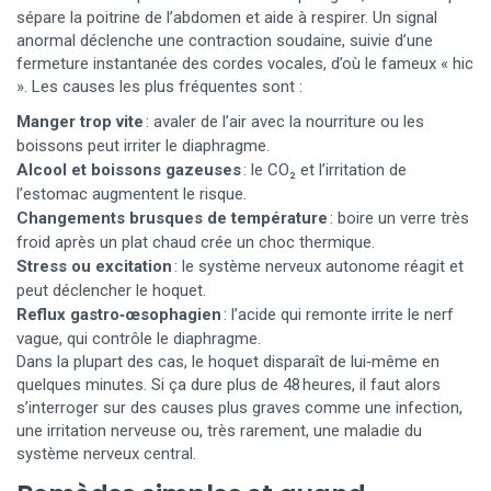
sépare la poitrine de l’abdomen et aide à respirer. Un signal
anormal déclenche une contraction soudaine, suivie d’une
fermeture instantanée des cordes vocales, d’où le fameux « hic
». Les causes les plus fréquentes sont :
Manger trop vite
: avaler de l’air avec la nourriture ou les
boissons peut irriter le diaphragme.
Alcool et boissons gazeuses
: le CO₂ et l’irritation de
l’estomac augmentent le risque.
Changements brusques de température
: boire un verre très
froid après un plat chaud crée un choc thermique.
Stress ou excitation
: le système nerveux autonome réagit et
peut déclencher le hoquet.
Reflux gastro‑œsophagien
: l’acide qui remonte irrite le nerf
vague, qui contrôle le diaphragme.
Dans la plupart des cas, le hoquet disparaît de lui‑même en
quelques minutes. Si ça dure plus de 48 heures, il faut alors
s’interroger sur des causes plus graves comme une infection,
une irritation nerveuse ou, très rarement, une maladie du
système nerveux central.