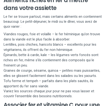
Aliments riches en fer à mettre
dans votre assiette
Le fer se trouve partout, mais certains aliments en contiennent
beaucoup. Le petit‑déjeuner, le midi ou le dîner, vous avez de
quoi varier :
Viandes rouges, foie et volaille – le fer héminique qu’on trouve
dans la viande est le plus facile à absorber.
Lentilles, pois chiches, haricots blancs – excellents pour les
végétariens, ils offrent du fer non héminique.
Épinards, bette à carde, kale – les légumes verts foncés sont
riches en fer, même s’ils contiennent des composés qui le
freinent un peu.
Graines de courge, sésame, quinoa – petites mais puissantes,
elles se glissent facilement dans les salades ou les yaourts.
Tofu ferme et tempeh – parfaits dans les plats sautés, ils
apportent du fer sans viande.
Variez les sources chaque jour pour ne pas vous lasser et
couvrir l’ensemble des besoins nutritionnels.
Associer fer et vitamine C pour une